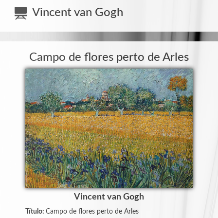
Bosco
Vincent van Gogh
Accetti
-
Carmen
Sotuela
Campo de flores perto de Arles
-
Cédric
Van
Gucht
-
Chi
Pardelinha
-
Cosette
Patarot
Vincent van Gogh
-
Título:
Campo de flores perto de Arles
Ecylda