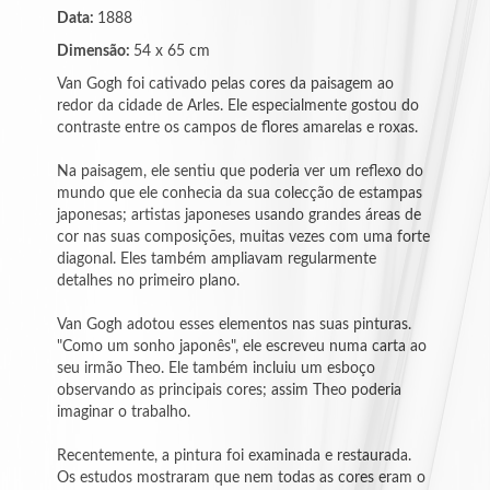
Data:
1888
Dimensão:
54 x 65 cm
-
Fernando
Van Gogh foi cativado pelas cores da paisagem ao
Lúcio
redor da cidade de Arles. Ele especialmente gostou do
contraste entre os campos de flores amarelas e roxas.
-
Ferreira
Na paisagem, ele sentiu que poderia ver um reflexo do
Pinto
mundo que ele conhecia da sua colecção de estampas
japonesas; artistas japoneses usando grandes áreas de
-
cor nas suas composições, muitas vezes com uma forte
Filomena
diagonal. Eles também ampliavam regularmente
Martins
detalhes no primeiro plano.
Van Gogh adotou esses elementos nas suas pinturas.
-
"Como um sonho japonês", ele escreveu numa carta ao
Gerson
Guerreiro
seu irmão Theo. Ele também incluiu um esboço
observando as principais cores; assim Theo poderia
imaginar o trabalho.
-
Graziano
Recentemente, a pintura foi examinada e restaurada.
Ferrari
Os estudos mostraram que nem todas as cores eram o