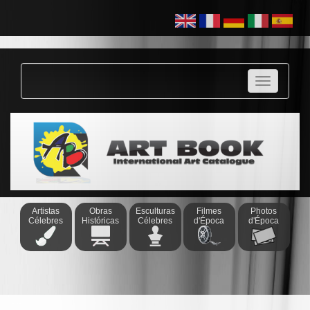
-
Ana
Prata
-
Angela
Nunes
-
António
Guimarães
-
Benjamin
Claudel
-