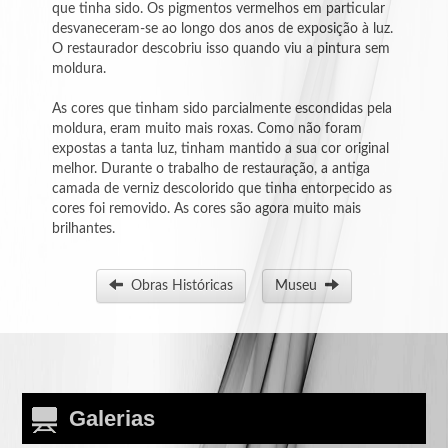
que tinha sido. Os pigmentos vermelhos em particular
-
desvaneceram-se ao longo dos anos de exposição à luz.
Guilhermina
O restaurador descobriu isso quando viu a pintura sem
Pereira
moldura.
-
As cores que tinham sido parcialmente escondidas pela
Hele
moldura, eram muito mais roxas. Como não foram
Ellis
expostas a tanta luz, tinham mantido a sua cor original
melhor. Durante o trabalho de restauração, a antiga
-
camada de verniz descolorido que tinha entorpecido as
Hiram
cores foi removido. As cores são agora muito mais
Nunes
brilhantes.
-
Obras Históricas
Museu
Ito
Yasuyuki
-
JiCé
B.
Galerias
-