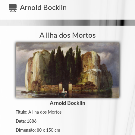
Bosco
Arnold Bocklin
Accetti
-
Carmen
Sotuela
A Ilha dos Mortos
-
Cédric
Van
Gucht
-
Chi
Pardelinha
Arnold Bocklin
-
Cosette
Título:
A Ilha dos Mortos
Patarot
Data:
1886
-
Dimensão:
80 x 150 cm
Ecylda