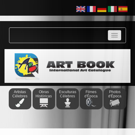
-
Ana
Prata
-
Angela
Nunes
-
António
Guimarães
-
Benjamin
Claudel
-