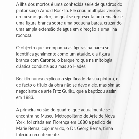
A ilha dos mortos é uma conhecida série de quadros do
pintor suíço Arnold Bocklin. Ele criou múltiplas versões
-
do mesmo quadro, no qual se representa um remador e
Fernando
uma figura branca sobre uma pequena barca, cruzando
Lúcio
uma ampla extensão de água em direcção a uma ilha
rochosa.
-
Ferreira
O objecto que acompanha as figuras na barca se
Pinto
identifica geralmente como um ataúde, e a figura
branca com Caronte, o barqueiro que na mitologia
clássica conduzia as almas ao Hades.
-
Filomena
Martins
Bocklin nunca explicou o significado da sua pintura, e
de facto o título da obra não se deve a ele, mas sim ao
negociante de arte Fritz Gurlitt, que a baptizou assim
-
em 1883.
Gerson
Guerreiro
A primeira versão do quadro, que actualmente se
encontra no Museu Metropolitano de Arte de Nova
-
York, foi criada em Florença em 1880 a pedido de
Graziano
Marie Berna, cujo marido, o Dr. Georg Berna, tinha
Ferrari
falecido recentemente.