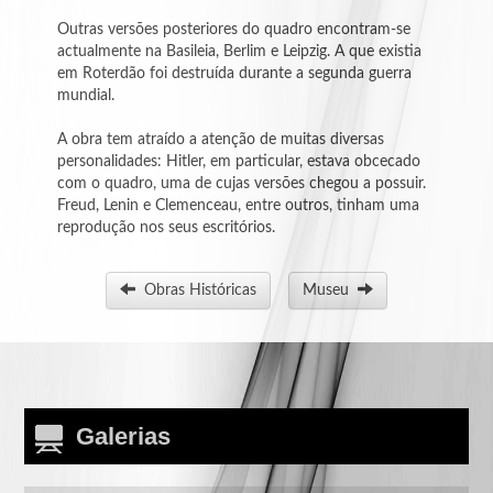
-
Outras versões posteriores do quadro encontram-se
Guilhermina
actualmente na Basileia, Berlim e Leipzig. A que existia
Pereira
em Roterdão foi destruída durante a segunda guerra
mundial.
-
Hele
A obra tem atraído a atenção de muitas diversas
Ellis
personalidades: Hitler, em particular, estava obcecado
com o quadro, uma de cujas versões chegou a possuir.
Freud, Lenin e Clemenceau, entre outros, tinham uma
-
Hiram
reprodução nos seus escritórios.
Nunes
Obras Históricas
Museu
-
Ito
Yasuyuki
-
JiCé
B.
Galerias
-