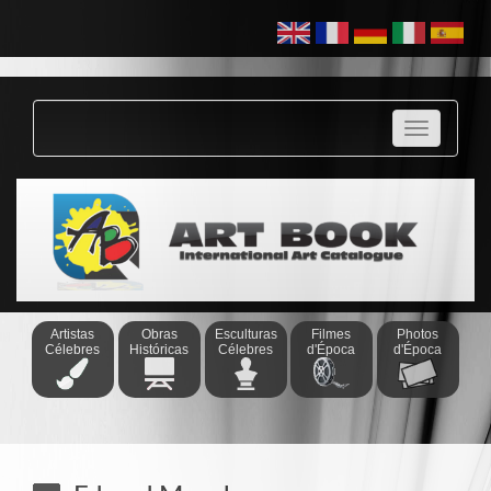
-
Ana
Prata
-
Angela
Nunes
-
António
Guimarães
-
Benjamin
Claudel
-