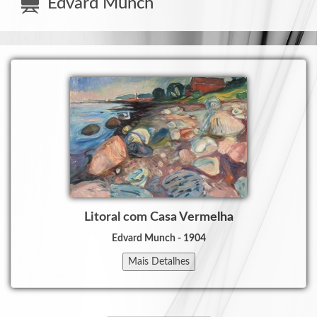
Edvard Munch
Bosco
Accetti
-
Carmen
Sotuela
-
Cédric
Van
Gucht
-
Chi
Pardelinha
Litoral com Casa Vermelha
Edvard Munch - 1904
-
Cosette
Mais Detalhes
Patarot
-
Ecylda